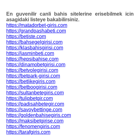
En guvenilir canli bahis sitelerine erisebilmek icin
asagidaki listeye bakabilirsiniz.
https://matadorbet-giris.com
https://grandpashabeti.com
https://betiste.com
https://bahsegelgirisi.com
https://klasbahisgirisi.com
https://jasminbeti.com
https://hepsibahise.com
https://dinamobetgirisi.com
https://betvolegirisi.com
https://betpark-girisi.com
https://betlikegiris.com
https://betboogirisi.com
https://sultanbetegiris.com
https://tulipbetgir.com
https://padisahbetegir.com
https://savoybettinge.com
https://goldenbahisegiris.com
https://maksibetgirise.com
https://fenomengiris.com
https://tarafgiris.com